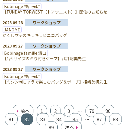
Bobinage 神戸元町
【FUNDAY TORWEST（トアウエスト）】開催のお知らせ
2023 09 28
ワークショップ
JANOME
かくしマチのキラキラビニコバッグ
2023 09 27
ワークショップ
Bobinage famille 溝口
【1/6 サイズのえり付きケープ】武井聡美先生
2023 09 27
ワークショップ
Bobinage 神戸元町
【ミシン刺しゅうで楽しむバッグ＆ポーチ】相﨑美帆先生
前へ
1
2
3
…
79
80
81
82
83
84
85
…
87
88
89
次へ