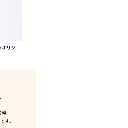
ュオリジ
ン
3弾。
です。