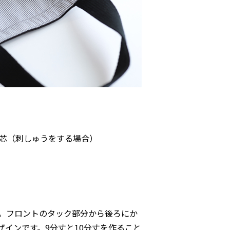
接着芯（刺しゅうをする場合）
。フロントのタック部分から後ろにか
インです。9分丈と10分丈を作ること