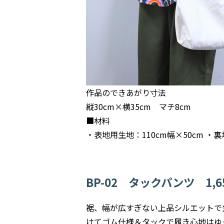
作品のできあがり寸法
縦30cm×横35cm マチ8cm
■材料
・表地用生地：110cm幅×50cm 
BP-02 タックパンツ 1,
裾、幅が広すぎない上品シルエットで
けてゴム仕様＆タックで履き心地はゆ