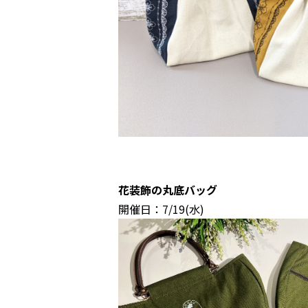
花装飾の丸底バッグ
開催日：7/19(水)