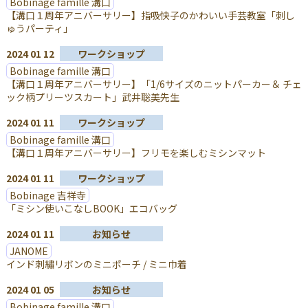
Bobinage famille 溝口
【溝口１周年アニバーサリー】指吸快子のかわいい手芸教室「刺し
ゅうパーティ」
2024 01 12
ワークショップ
Bobinage famille 溝口
【溝口１周年アニバーサリー】「1/6サイズのニットパーカー＆ チェ
ック柄プリーツスカート」武井聡美先生
2024 01 11
ワークショップ
Bobinage famille 溝口
【溝口１周年アニバーサリー】フリモを楽しむミシンマット
2024 01 11
ワークショップ
Bobinage 吉祥寺
「ミシン使いこなしBOOK」エコバッグ
2024 01 11
お知らせ
JANOME
インド刺繡リボンのミニポーチ / ミニ巾着
2024 01 05
お知らせ
Bobinage famille 溝口