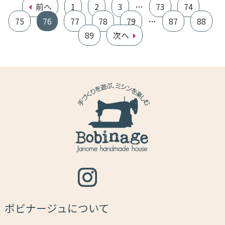
前へ
1
2
3
…
73
74
75
76
77
78
79
…
87
88
89
次へ
ボビナージュについて