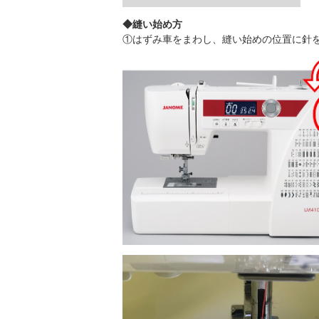
◆縫い始め方
①はずみ車をまわし、縫い始めの位置に針