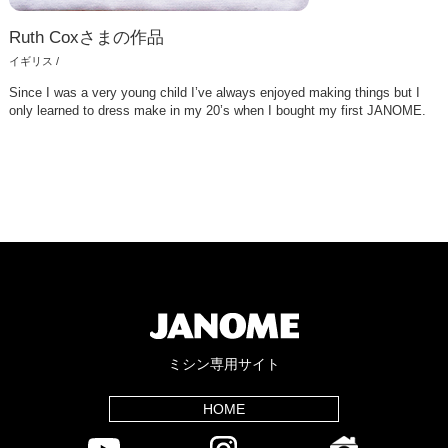
Ruth Coxさまの作品
イギリス /
Since I was a very young child I’ve always enjoyed making things but I
only learned to dress make in my 20’s when I bought my first JANOME.
ミシン専用サイト
HOME