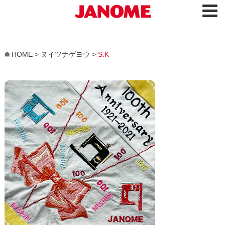
HOME
>
ヌイツナゲヨウ
>
S.K