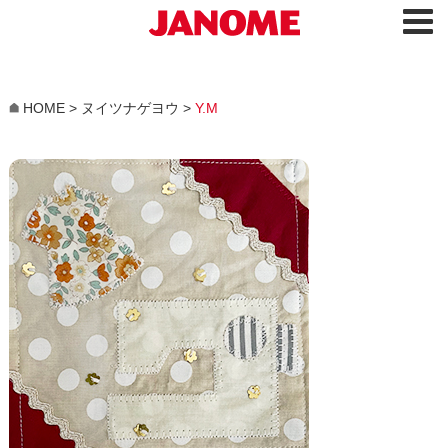
HOME
>
ヌイツナゲヨウ
>
Y.M