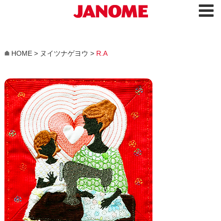
HOME
>
ヌイツナゲヨウ
>
R.A