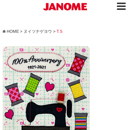
HOME
>
ヌイツナゲヨウ
>
T.S