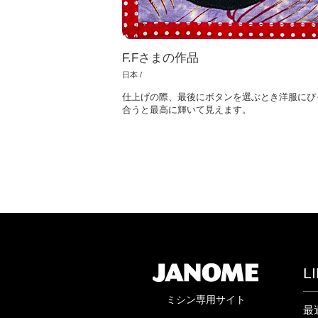
F.Fさまの作品
日本 /
仕上げの際、最後にボタンを選ぶとき洋服にぴ
合うと最高に輝いて見えます。
L
ミシン専用サイト
最