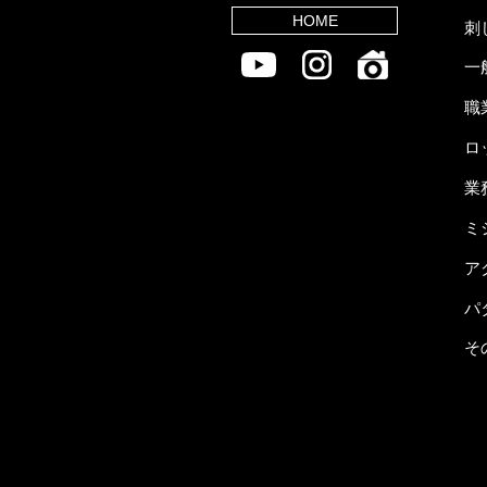
HOME
刺
一
職
ロ
業
ミ
ア
パ
そ