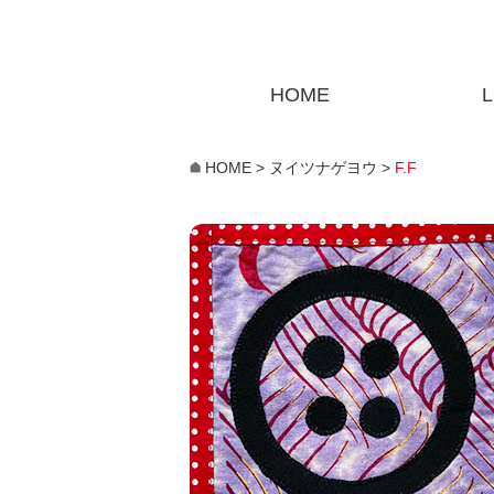
HOME
L
HOME
>
ヌイツナゲヨウ
>
F.F