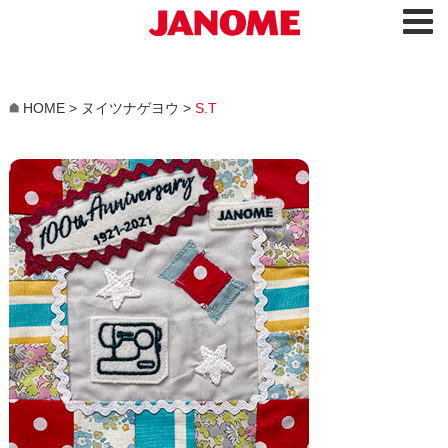
HOME
>
ヌイツナゲヨウ
>
S.T