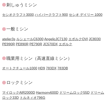
刺しゅうミシン
セシオクラフト3000
ハイパークラフト900
セシオ デイリー 1000
一般ミシン
atelier3s
ルシェールC6300
AngelicJC7130
エポルクOVI
JC8030
PE990R
PE890R
PE790R
JC570DX
エポルク
職業用ミシン（高速直線ミシン）
オートクチュール1000
HD9
783DX
783DB
ロックミシン
マイロックAIR2000D
Harmony600D
ドリームロック55D
ドリーム
ロック33D
トルネィオ796G