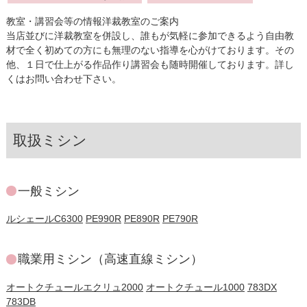
教室・講習会等の情報洋裁教室のご案内
当店並びに洋裁教室を併設し、誰もが気軽に参加できるよう自由教
材で全く初めての方にも無理のない指導を心がけております。その
他、１日で仕上がる作品作り講習会も随時開催しております。詳し
くはお問い合わせ下さい。
取扱ミシン
一般ミシン
ルシェールC6300
PE990R
PE890R
PE790R
職業用ミシン（高速直線ミシン）
オートクチュールエクリュ2000
オートクチュール1000
783DX
783DB