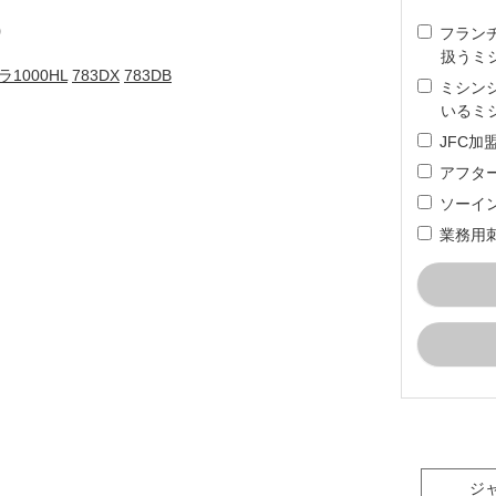
）
フラン
扱うミ
1000HL
783DX
783DB
ミシン
いるミ
JFC
アフタ
ソーイ
業務用
ジ