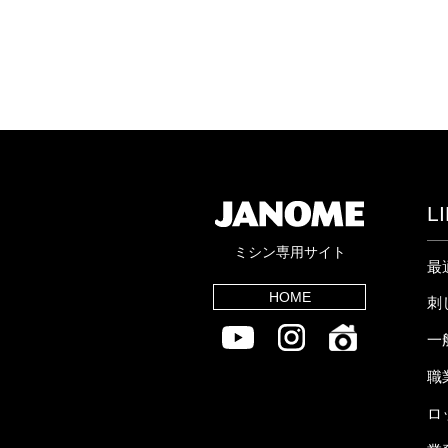
L
ミシン専用サイト
最
HOME
刺
一
職
ロ