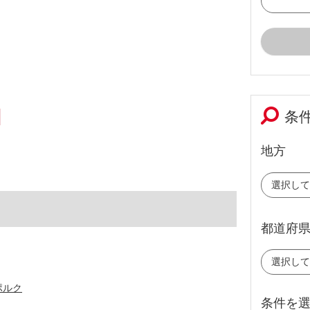
条
地方
都道府
ポルク
条件を