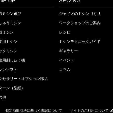
INE UP
SEWING
適ミシン選び
ジャノメのミシンづくり
しゅうミシン
ワークショップのご案内
般ミシン
レシピ
業用ミシン
ミシンテクニックガイド
ックミシン
ギャラリー
務用刺しゅう機
イベント
シンソフト
コラム
クセサリー・オプション部品
ターン（型紙）
の他
特定商取引法に基づく表記について
サイトのご利用について