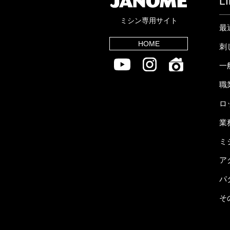
L
ミシン専用サイト
最
HOME
刺
一
職
ロ
業
ミ
ア
パ
そ