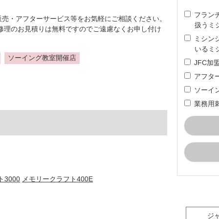
フラン
販売・アフターサービス等をお気軽にご相談ください。
扱うミ
修理のお見積りは無料ですのでご遠慮なくお申し付け
ミシン
いるミ
ソーイング教室開催店
JFC
アフタ
ソーイ
業務用
3000
メモリークラフト400E
ジ