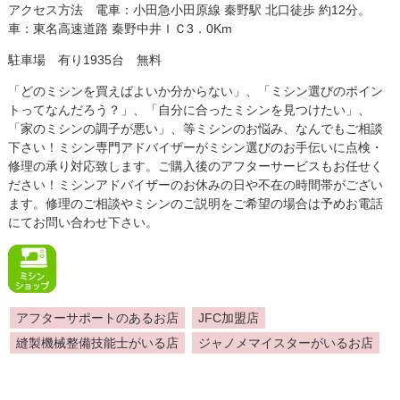
アクセス方法 電車：小田急小田原線 秦野駅 北口徒歩 約12分。
車：東名高速道路 秦野中井ＩＣ3．0Km
駐車場 有り1935台 無料
「どのミシンを買えばよいか分からない」、「ミシン選びのポイン
トってなんだろう？」、「自分に合ったミシンを見つけたい」、
「家のミシンの調子が悪い」、等ミシンのお悩み、なんでもご相談
下さい！ミシン専門アドバイザーがミシン選びのお手伝いに点検・
修理の承り対応致します。ご購入後のアフターサービスもお任せく
ださい！ミシンアドバイザーのお休みの日や不在の時間帯がござい
ます。修理のご相談やミシンのご説明をご希望の場合は予めお電話
にてお問い合わせ下さい。
アフターサポートのあるお店
JFC加盟店
縫製機械整備技能士がいる店
ジャノメマイスターがいるお店