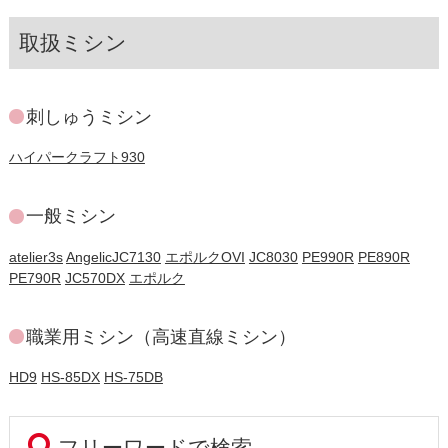
取扱ミシン
刺しゅうミシン
ハイパークラフト930
一般ミシン
atelier3s
AngelicJC7130
エポルクOVI
JC8030
PE990R
PE890R
PE790R
JC570DX
エポルク
職業用ミシン（高速直線ミシン）
HD9
HS-85DX
HS-75DB
フリーワードで検索