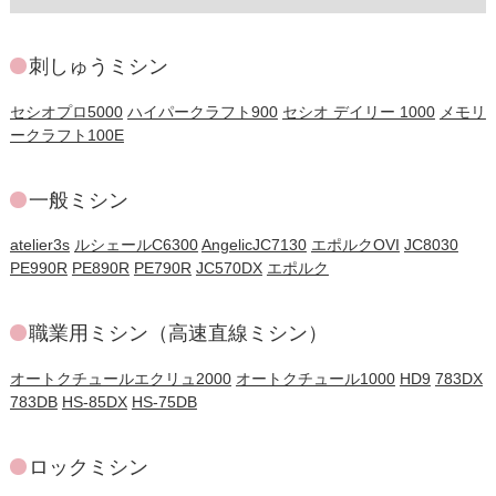
刺しゅうミシン
セシオプロ5000
ハイパークラフト900
セシオ デイリー 1000
メモリ
ークラフト100E
一般ミシン
atelier3s
ルシェールC6300
AngelicJC7130
エポルクOVI
JC8030
PE990R
PE890R
PE790R
JC570DX
エポルク
職業用ミシン（高速直線ミシン）
オートクチュールエクリュ2000
オートクチュール1000
HD9
783DX
783DB
HS-85DX
HS-75DB
ロックミシン