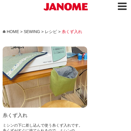
HOME
>
SEWING
>
レシピ
>
糸くず入れ
糸くず入れ
ミシンの下に差し込んで使う糸くず入れです。
糸くずがすぐに捨てられるので、ミシンの