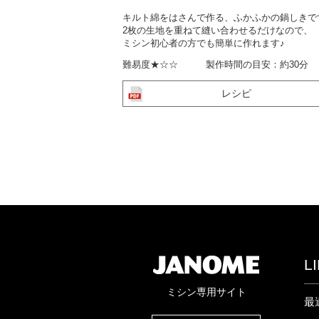
キルト綿をはさんで作る、ふかふかの鍋しきで
2枚の生地を重ねて縫い合わせるだけなので、
ミシン初心者の方でも簡単に作れます♪
難易度★☆☆ 製作時間の目安：約30分
レシピ
L
ミシン専用サイト
最