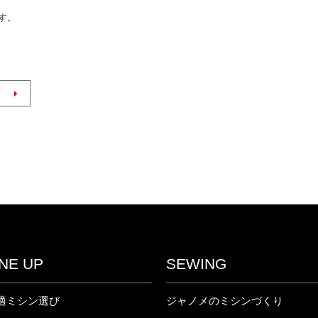
す。
INE UP
SEWING
適ミシン選び
ジャノメのミシンづくり