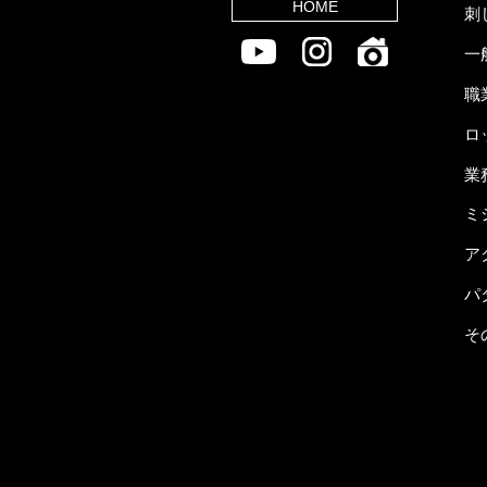
HOME
刺
一
職
ロ
業
ミ
ア
パ
そ