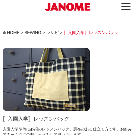
HOME
>
SEWING
>
レシピ
>
〚入園入学〛レッスンバッグ
〚入園入学〛レッスンバッグ
入園入学準備に必須のレッスンバッグ。裏布のある仕立て方です。お好み
でネームタグの刺しゅうをして縫いつけます。