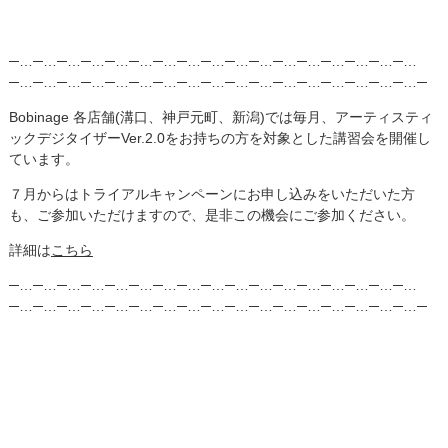
─…─…─…─…─…─…─…─…─…─…─…─…─…─…─…─…─…
─…─…─…─…─…─…─…─…─…─…─…─…─…─…─…─…─…─
Bobinage 各店舗(溝口、神戸元町、新潟)では毎月、アーティスティ
ックデジタイザーVer.2.0をお持ちの方を対象とした講習会を開催し
ています。
７月からはトライアルキャンペーンにお申し込みをいただいた方
も、ご参加いただけますので、是非この機会にご参加ください。
詳細は
こちら
─…─…─…─…─…─…─…─…─…─…─…─…─…─…─…─…─…
─…─…─…─…─…─…─…─…─…─…─…─…─…─…─…─…─…─