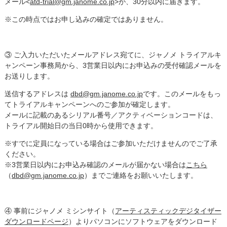
メール<
atd-trial@gm.janome.co.jp
>が、30分以内に届きます。
※この時点ではお申し込みの確定ではありません。
③ ご入力いただいたメールアドレス宛てに、ジャノメ トライアルキ
ャンペーン事務局から、3営業日以内にお申込みの受付確認メールを
お送りします。
送信するアドレスは
dbd@gm.janome.co.jp
です。このメールをもっ
てトライアルキャンペーンへのご参加が確定します。
メールに記載のあるシリアル番号／アクティベーションコードは、
トライアル開始日の当日0時から使用できます。
※すでに定員になっている場合はご参加いただけませんのでご了承
ください。
※3営業日以内にお申込み確認のメールが届かない場合は
こちら
（
dbd@gm.janome.co.jp
）までご連絡をお願いいたします。
④ 事前にジャノメ ミシンサイト（
アーティスティックデジタイザー
ダウンロードページ
）よりパソコンにソフトウェアをダウンロード