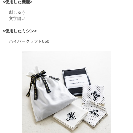
<使用した機能>
刺しゅう
文字縫い
<使用したミシン>
ハイパークラフト850