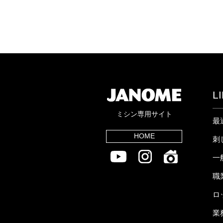
L
ミシン専用サイト
最
HOME
刺
一
職
ロ
業