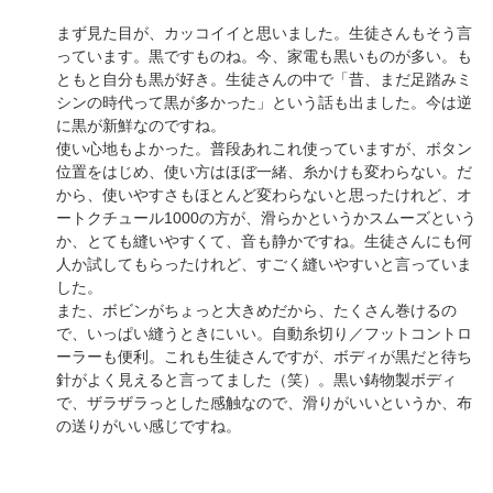
まず見た目が、カッコイイと思いました。生徒さんもそう言
っています。黒ですものね。今、家電も黒いものが多い。も
ともと自分も黒が好き。生徒さんの中で「昔、まだ足踏みミ
シンの時代って黒が多かった」という話も出ました。今は逆
に黒が新鮮なのですね。
使い心地もよかった。普段あれこれ使っていますが、ボタン
位置をはじめ、使い方はほぼ一緒、糸かけも変わらない。だ
から、使いやすさもほとんど変わらないと思ったけれど、オ
ートクチュール1000の方が、滑らかというかスムーズという
か、とても縫いやすくて、音も静かですね。生徒さんにも何
人か試してもらったけれど、すごく縫いやすいと言っていま
した。
また、ボビンがちょっと大きめだから、たくさん巻けるの
で、いっぱい縫うときにいい。自動糸切り／フットコントロ
ーラーも便利。これも生徒さんですが、ボディが黒だと待ち
針がよく見えると言ってました（笑）。黒い鋳物製ボディ
で、ザラザラっとした感触なので、滑りがいいというか、布
の送りがいい感じですね。