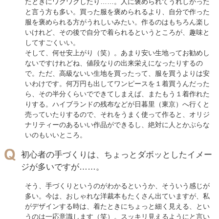
たときにワクワクしたり……。人に褒められてうれしかった
と言う方も多い。買った服を褒められるより、自分で作った
服を褒められる方がうれしいみたい。作るのはもちろん楽し
いけれど、その後で自分で着られるというところが、趣味と
してすごくいい。
そして、何せ安上がり（笑）。あまり安い生地ってお勧めし
ないですけれどね、値段なりの出来栄えになったりするの
で。ただ、高級ないい生地を買ったって、服を買うよりは安
いわけです。何万円も出してワンピースを１着買うんだった
ら、その半分くらいでできてしまえば、またもう１着作れた
りする。ハイブランドの残布などが日暮里（東京）へ行くと
売っていたりするので、それをうまく使って作ると、オリジ
ナリティーのあるいい作品ができるし、絶対に人とかぶらな
いのもいいところ。
初心者の手づくりは、ちょっとダボッとしたイメー
ジが多いですが……。
そう、手づくりというのがわかるというか、そういう感じが
多い。今は、おしゃれな洋裁本もたくさん出ていますが、私
がデザインする時は、着たときにちょっと細く見える、とい
うのは一応意識します（笑）。スッキリ見えるようにと言い