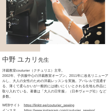
中野 ユカリ
先生
洋裁教室couturier（クチュリエ）主宰。
2002年、子供服中心の洋裁教室オープン。2011年に改名リニューア
ルし、大人の女性のための洋裁レッスンを実施。アパレルで流通す
る、薄くて柔らかいが一般的には縫いにくいとされる生地も作品に
取り入れている。著書は「大人の日常服」（日本ヴォーグ社）など
多数。
WEBサイト
https://linktr.ee/couturier_sewing
インスタ
https://www.instagram.com/couturier_sewing/