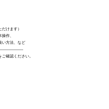
ただけます）
本操作、
い方法、など
-------------------
をご確認ください。